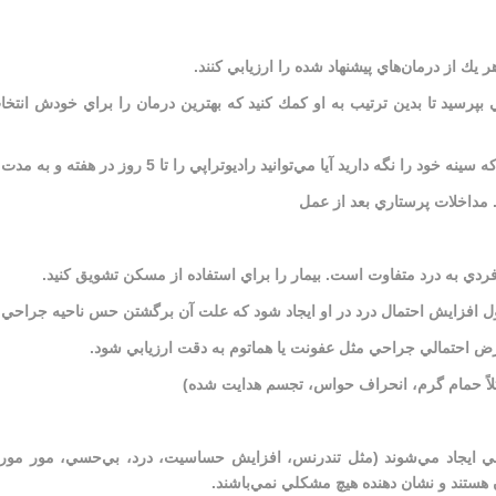
 يك از درمان‌هاي پيشنهاد شده را ارزيابي كنند.
 بپرسيد تا بدين ترتيب به او كمك كنيد كه بهترين درمان را براي خودش انتخا
 آيا مي‌توانيد راديوتراپي را تا 5 روز در هفته و به مدت 5 تا 6 هفته تحمل كنيد؟)
 مداخلات پرستاري بعد از عمل
فردي به درد متفاوت است. بيمار را براي استفاده از مسكن تشويق كنيد.
اول افزايش احتمال درد در او ايجاد شود كه علت آن برگشتن حس ناحيه جراحي 
عوارض احتمالي جراحي مثل عفونت يا هماتوم به دقت ارزيابي شود.
(مثلاً حمام گرم، انحراف حواس، تجسم هدايت شده)
احي ايجاد مي‌شوند (مثل تندرنس، افزايش حساسيت، درد، بي‌حسي، مور مو
هستند و نشان دهنده هيچ مشكلي نمي‌باشند.