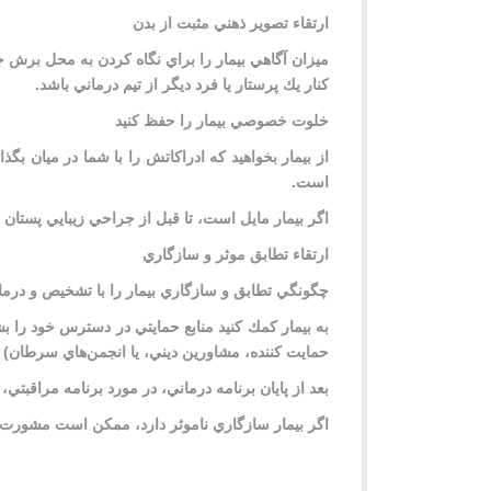
ارتقاء تصوير ذهني مثبت از بدن
ميزان آگاهي بيمار را براي نگاه كردن به محل برش جر
كنار يك پرستار يا فرد ديگر از تيم درماني باشد.
خلوت خصوصي بيمار را حفظ كنيد
از بيمار بخواهيد كه ادراكاتش را با شما در ميان بگ
است.
اگر بيمار مايل است، تا قبل از جراحي زيبايي پستان (
ارتقاء تطابق موثر و سازگاري
چگونگي تطابق و سازگاري بيمار را با تشخيص و درمان
به بيمار كمك كنيد منابع حمايتي در دسترس خود را بش
حمايت كننده، مشاورين ديني، يا انجمن‌هاي سرطان) بيم
بعد از پايان برنامه درماني، در مورد برنامه مراقبتي، 
اگر بيمار سازگاري ناموثر دارد، ممكن است مشورت 