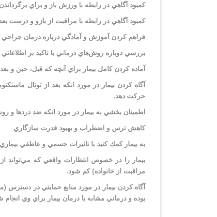
كمبود آگاهي در رابطه با ورزش باز و براي برگردان
كمبود آگاهي در رابطه با مراقبت از بازو و درست بعد
فراهم كردن آموزش و آمادگي درباره درمان جراحي
بررسي دوباره روش‌هاي درماني با تاكيد بر اطلاعاتي كه
آماده كردن كامل بيمار براي آنچه كه قبل، حين و بعد 
آگاه كردن بيمار در مورد انكه بعد از توتال ماستكت
حركت دهد.
اطمينان بخشي به بيمار در مورد انكه ضد دردها و ر
كاهش ترس و اضطراب و بهبود قدرت سازگاري
به بيمار كمك كنيد با تاثيرات جسمي و عاطفي بيماري 
بيمار را در خصوص انتظارات واقعي كه مي‌تواند از 
مراقبت از خانواده) كم شود.
آگاه كردن بيمار در مورد منابع حمايتي در دسترس (
بوده و درماني مشابه با درمان بيمار براي وي انجام ش