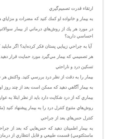
ارتقاء قدرت تصميم‌گيري
به بيمار و خانواده او كمك كنيد كه مضرات و مزاياي هر
در مورد هر يك از روش‌هاي درماني از بيمار سوالاتي
احساسي داريد؟
آيا به جراحي زيبايي پستان فكر كرده‌ايد؟ اگر مايليد كه سينه خود را نگه داريد
هر تصميمي كه بيمار مي‌گيرد مورد حمايت قرار دهيد.
تسكين درد و ناراحتي
بيمار را به دقت از نظر درد بررسي كنيد. واكنش هر 
به بيمار آگاهي دهيد كه ممكن است بعد از چند روز 
بيماري كه از درد شكايت دارد بايد از نظر ابتلا به 
روش‌هاي متنوع كنترل درد را به بيمار پيشنهاد كنيد 
كنترل‌ حس‌هاي بعد از جراحي
به بيمار اطمينان دهيد كه حس‌هايي كه بعد از جر
ماستكتومي) قسمت طبيعي و قابل انتظاري از درمان 