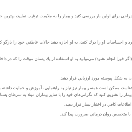
احي براي اولين بار بررسي كنيد و بيمار را به ملايمت ترغيب نماييد، بهترين ح
ذارد و احساسات او را درك كنيد، به او اجازه دهيد حالات عاطفي خود را بازگو 
اگر فورا انجام نشود) مي‌توانيد به او استفاده از يك پستان موقت را كه در داخل
 به شكل پيوسته مورد ارزيابي قرار دهيد.
ناسد، ممكن است همسر بيمار نيز نياز به راهنمايي، آموزش و حمايت داشته باشد.
ار را تشويق كنيد كه نگراني‌هاي خود را با ساير بيماران مبتلا به سرطان پستان
اطلاعات كافي در اختيار بيمار قرار دهيد.
با متخصص روان درماني ضرورت پيدا كند.