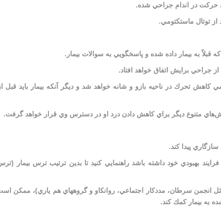
دن حركت در اندام جراحي شده.
 از توتال ماستكتومي.
 قبلاً به بيمار داده شده و پاسخگويي به سوالات بيمار.
از جراحي برايش اتفاق خواهد افتاد.
ومي كاهش تحرك در ناحيه بازو و شانه خواهد شد و ديگر آنكه بيمار بايد قبل ا
وش‌هاي متنوع ديگر براي كاهش دادن درد او در دسترس وي قرار خواهد گرفت.
سازگاري پيدا كند.
فرايند بهبودي خود داشته باشد راهنمايي كنيد تا بدين ترتيب ترس بيمار (تر
مثل انجمن سرطان، مددكار اجتماعي، روانكاو و گروههاي هم ياري)، ممكن اس
ده به بيمار كمك كند.