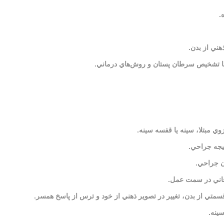
.
هني از بدن.
 با تشخيص سرطان پستان و روش‌هاي درماني.
وي مبتلا، سينه يا قفسه سينه.
تيجه جراحي.
ن جراحي.
وقاني در سمت عمل.
متي از بدن، تغيير در تصوير ذهني از خود و ترس از پاسخ همسر.
سينه.