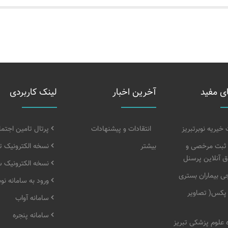
ی مفید
آخرین اخبار
لینک کاربردی
یریه نوبرتبریز
انتقادات و پیشنهادات
پرتال تامین اجتم
 ثبت مرخصی و
بیشتر
نسخه الکترونیک ت
 آنلاین پرسنل
نسخه الکترونیک 
 بیماران بستری
ورود به سامانه ن
پکس( تصاویر
سامانه آواب
سامانه پنجره
 علوم پزشکی تبریز