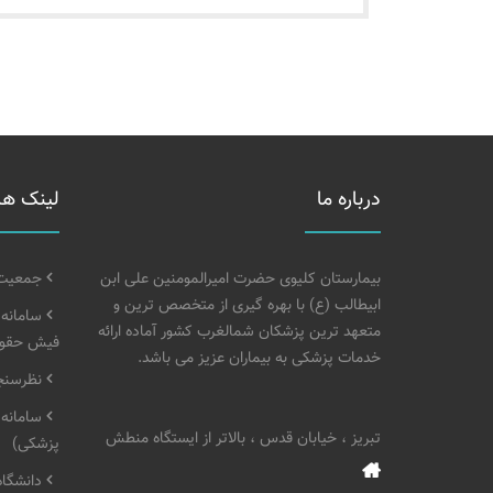
درباره ما
لینک ها
بیمارستان کلیوی حضرت امیرالمومنین علی ابن
جمعیت خ
ابیطالب (ع) با بهره گیری از متخصص ترین و
سامانه
متعهد ترین پزشکان شمالغرب کشور آماده ارائه
فیش حقوق
خدمات پزشکی به بیماران عزیز می باشد.
نظرسنجی
سامانه 
تبریز ، خیابان قدس ، بالاتر از ایستگاه منطش
پزشکی)
دانشگاه