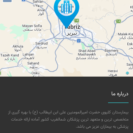
درباره ما
بیمارستان کلیوی حضرت امیرالمومنین علی ابن ابیطالب (ع) با بهره گیری از
متخصص ترین و متعهد ترین پزشکان شمالغرب کشور آماده ارائه خدمات
پزشکی به بیماران عزیز می باشد.