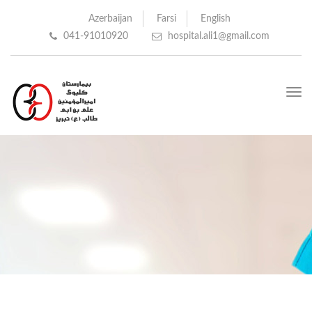
Azerbaijan
Farsi
English
041-91010920
hospital.ali1@gmail.com
Toggle
navigation