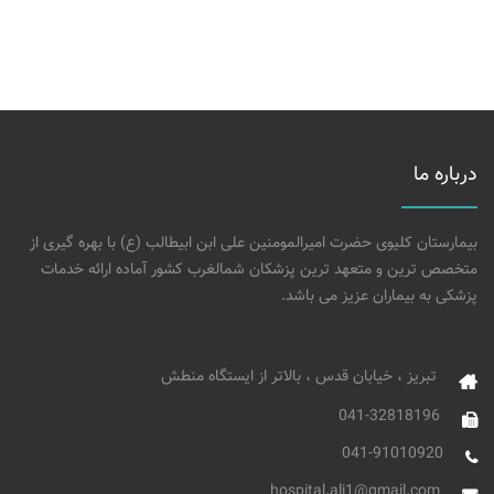
درباره ما
بیمارستان کلیوی حضرت امیرالمومنین علی ابن ابیطالب (ع) با بهره گیری از
متخصص ترین و متعهد ترین پزشکان شمالغرب کشور آماده ارائه خدمات
پزشکی به بیماران عزیز می باشد.
تبریز ، خیابان قدس ، بالاتر از ایستگاه منطش
041-32818196
041-91010920
hospital.ali1@gmail.com