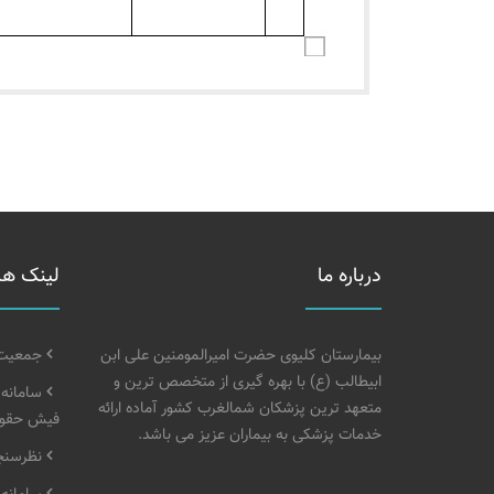
درباره ما
لینک ها
بیمارستان کلیوی حضرت امیرالمومنین علی ابن
جمعیت خ
ابیطالب (ع) با بهره گیری از متخصص ترین و
سامانه
متعهد ترین پزشکان شمالغرب کشور آماده ارائه
فیش حقوق
خدمات پزشکی به بیماران عزیز می باشد.
نظرسنجی