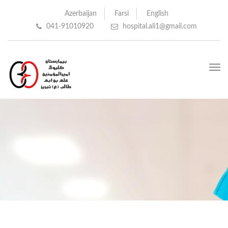
Azerbaijan
Farsi
English
041-91010920
hospital.ali1@gmail.com
Toggle
navigation