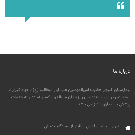
درباره ما
بیمارستان کلیوی حضرت امیرالمومنین علی ابن ابیطالب (ع) با بهره گیری از
متخصص ترین و متعهد ترین پزشکان شمالغرب کشور آماده ارائه خدمات
پزشکی به بیماران عزیز می باشد.
تبریز ، خیابان قدس ، بالاتر از ایستگاه منطش