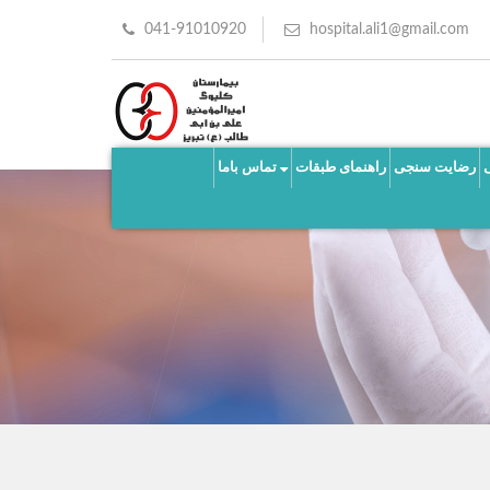
041-91010920
hospital.ali1@gmail.com
رضایت سنجی
راهنمای طبقات
تماس باما