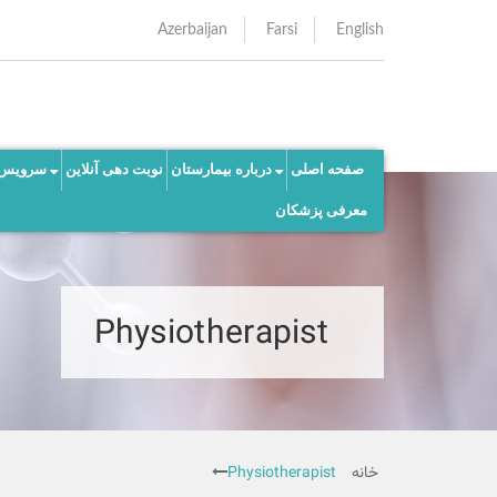
Azerbaijan
Farsi
English
صفحه اصلی
درباره بیمارستان
نوبت دهی آنلاین
سرویس 
معرفی پزشکان
Physiotherapist
خانه
Physiotherapist