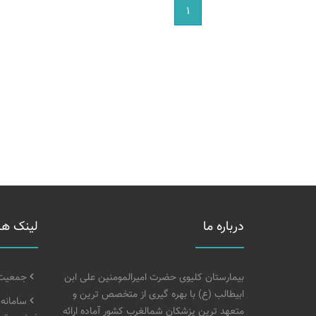
١
درباره ما
لینک ها
بیمارستان کلیوی حضرت امیرالمومنین علی ابن
جمعیت خ
ابیطالب (ع) با بهره گیری از متخصص ترین و
سامانه
متعهد ترین پزشکان شمالغرب کشور آماده ارائه