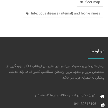
floor map
Infectious disease (internal) and febrile illness
درباره ما
بیمارستان کلیوی حضرت امیرالمومنین علی ابن ابیطالب (ع) با بهره گیری از
متخصص ترین و متعهد ترین پزشکان شمالغرب کشور آماده ارائه خدمات
پزشکی به بیماران عزیز می باشد.
تبریز ، خیابان قدس ، بالاتر از ایستگاه منطش
041-32818196