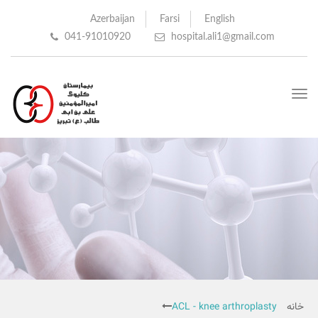
Azerbaijan
Farsi
English
041-91010920
hospital.ali1@gmail.com
Toggle
navigation
خانه
ACL - knee arthroplasty