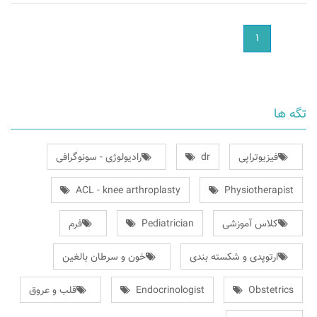
١
تگه ها
فیزیوتراپی
dr
رادیولوژی - سونوگرافی
ACL - knee arthroplasty
Physiotherapist
کلاس آموزشی
Pediatrician
فرم
ارتوپدی و شکسته بندی
خون و سرطان بالغین
Obstetrics
Endocrinologist
قلب و عروق