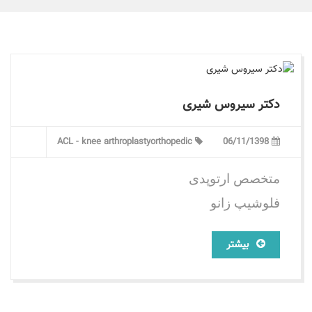
دکتر سیروس شیری
ACL - knee arthroplasty
orthopedic
06/11/1398
متخصص ارتوپدی
فلوشیپ زانو
بیشتر