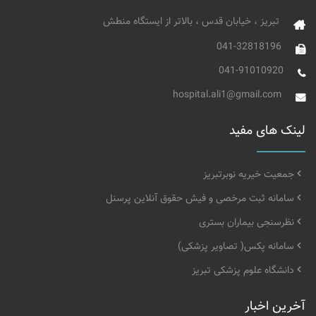
تبریز ، خیابان قدس ، بالاتر از ایستگاه منطش
041-32818196
041-91010920
hospital.ali1@gmail.com
لینک های مفید
جمعیت خیریه نوبرتبریز
سامانه ثبت مرخصی و فیش حقوق آنلاین پرسنل
نظرسنجی بیماران بستری
سامانه پکس( تصاویر پزشکی)
دانشگاه علوم پزشکی تبریز
آخرین اخبار