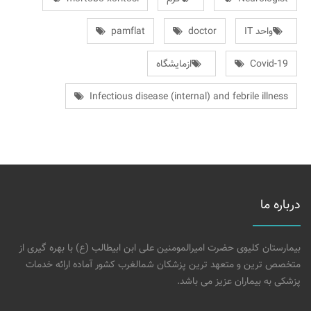
واحد IT
doctor
pamflat
Covid-19
ازمایشگاه
Infectious disease (internal) and febrile illness
درباره ما
بیمارستان کلیوی حضرت امیرالمومنین علی ابن ابیطالب (ع) با بهره گیری از
متخصص ترین و متعهد ترین پزشکان شمالغرب کشور آماده ارائه خدمات
پزشکی به بیماران عزیز می باشد.