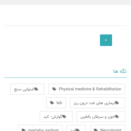
٠
تگه ها
Physical medicine & Rehabilitation
شنوایی سنج
بیماری های غدد درون ریز
lab
خون و سرطان بالغین
گوارش- کبد
Neurologist
فرم
mərtəbə xəritəsi