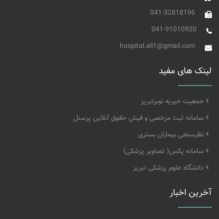
041-32818196
041-91010920
hospital.ali1@gmail.com
لینک های مفید
جمعیت خیریه نوبرتبریز
سامانه ثبت مرخصی و فیش حقوق آنلاین پرسنل
نظرسنجی بیماران بستری
سامانه پکس( تصاویر پزشکی)
دانشگاه علوم پزشکی تبریز
آخرین اخبار