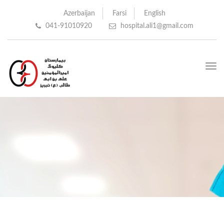
Azerbaijan
Farsi
English
041-91010920
hospital.ali1@gmail.com
Toggle
navigation