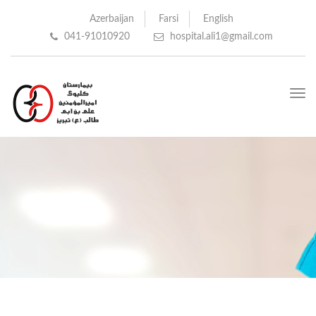
Azerbaijan
Farsi
English
041-91010920
hospital.ali1@gmail.com
Toggle
navigation