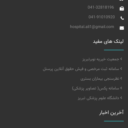
041-32818196
041-91010920
hospital.ali1@gmail.com
لینک های مفید
جمعیت خیریه نوبرتبریز
سامانه ثبت مرخصی و فیش حقوق آنلاین پرسنل
نظرسنجی بیماران بستری
سامانه پکس( تصاویر پزشکی)
دانشگاه علوم پزشکی تبریز
آخرین اخبار