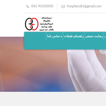
041-91010920
hospital.ali1@gmail.com
رضایت سنجی
راهنمای طبقات
تماس باما