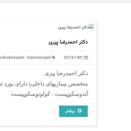
دکتر احمدرضا پیری
ase
Endoskopist - kolonoskopist
03/16/1401
دکتر احمدرضا پیری
متخصص بیماریهای داخلی( دا
ر
ای بورد
آندوسکوپیست - کولونوسکوپیست
بیشتر