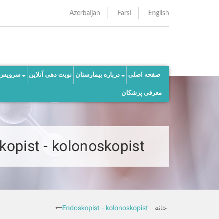
Azerbaijan
Farsi
English
صفحه اصلی
درباره بیمارستان
نوبت دهی آنلاین
سرویس 
معرفی پزشکان
opist - kolonoskopist
خانه
Endoskopist - kolonoskopist