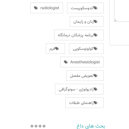
آندوسکوپیست
radiologist
زنان و زایمان
برنامه پزشکان درمانگاه
کولونوسکوپی
فرم
Anesthesiologist
تعویض مفصل
رادیولوژی - سونوگرافی
راهنمای طبقات
بحث های داغ