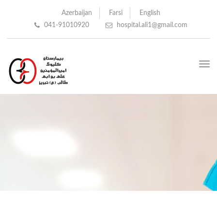
Azerbaijan
Farsi
English
041-91010920
hospital.ali1@gmail.com
Toggle
navigation