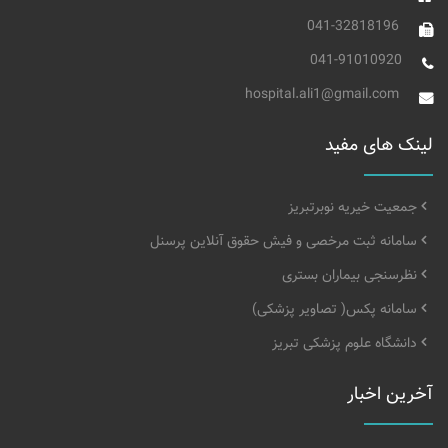
041-32818196
041-91010920
hospital.ali1@gmail.com
لینک های مفید
جمعیت خیریه نوبرتبریز
سامانه ثبت مرخصی و فیش حقوق آنلاین پرسنل
نظرسنجی بیماران بستری
سامانه پکس( تصاویر پزشکی)
دانشگاه علوم پزشکی تبریز
آخرین اخبار