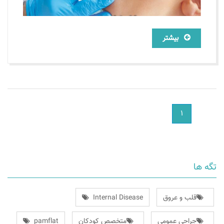
بیشتر
١
تگه ها
قلب و عروق
Internal Disease
جراحی عمومی
متخصص کودکان
pamflat