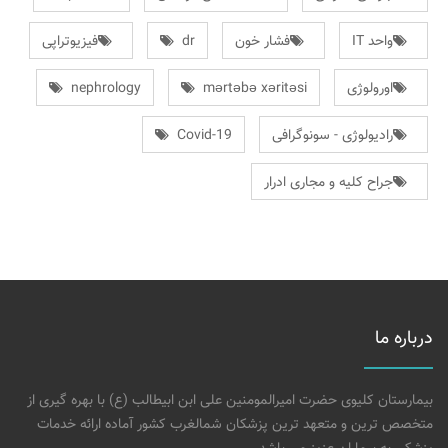
واحد IT
فشار خون
dr
فیزیوتراپی
اورولوژی
mərtəbə xəritəsi
nephrology
رادیولوژی - سونوگرافی
Covid-19
جراح کلیه و مجاری ادرار
درباره ما
بیمارستان کلیوی حضرت امیرالمومنین علی ابن ابیطالب (ع) با بهره گیری از
متخصص ترین و متعهد ترین پزشکان شمالغرب کشور آماده ارائه خدمات