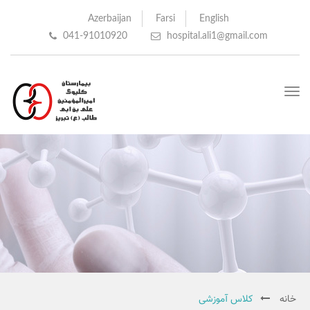
Azerbaijan
Farsi
English
041-91010920
hospital.ali1@gmail.com
Toggle
navigation
خانه
کلاس آموزشی